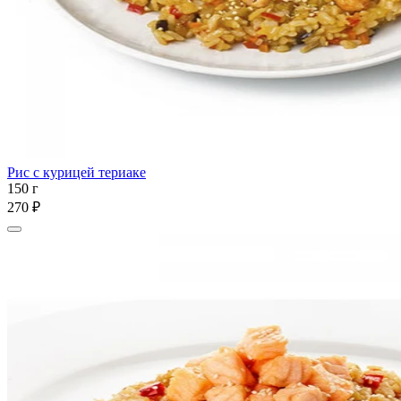
Рис с курицей териаке
150 г
270 ₽